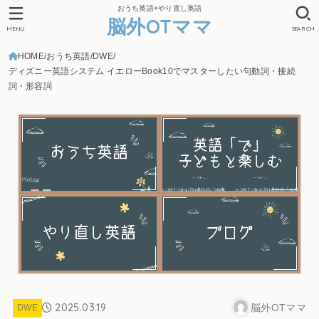
おうち英語×やり直し英語
脳外OTママ
MENU
SEARCH
HOME
おうち英語
DWE
ディズニー英語システム イエローBook10でマスターしたい句動詞・接続
詞・形容詞
2025.03.19
脳外OTママ
DWE