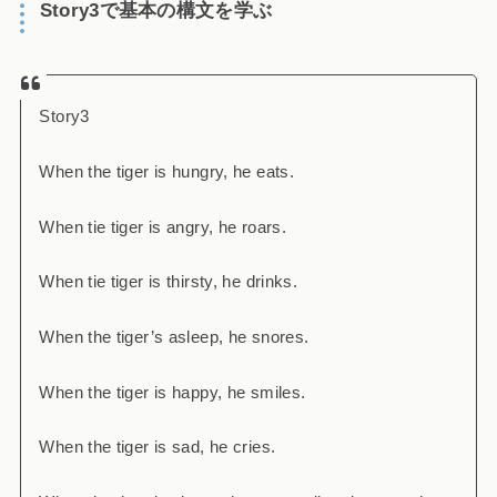
Story3で基本の構文を学ぶ
Story3
When the tiger is hungry, he eats.
When tie tiger is angry, he roars.
When tie tiger is thirsty, he drinks.
When the tiger’s asleep, he snores.
When the tiger is happy, he smiles.
When the tiger is sad, he cries.