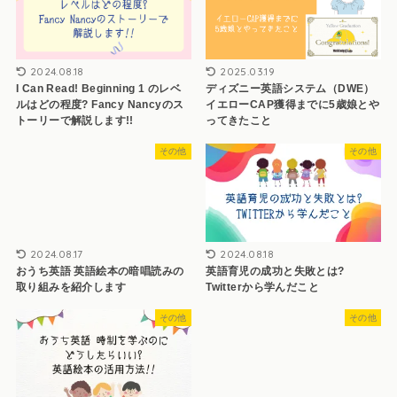
2025.03.19
2024.08.18
ディズニー英語システム（DWE）
I Can Read! Beginning 1 のレベ
イエローCAP獲得までに5歳娘とや
ルはどの程度? Fancy Nancyのス
ってきたこと
トーリーで解説します!!
その他
その他
2024.08.17
2024.08.18
おうち英語 英語絵本の暗唱読みの
英語育児の成功と失敗とは?
取り組みを紹介します
Twitterから学んだこと
その他
その他