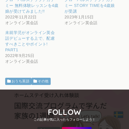
ミー 無料体験レッスンを4歳
ミー STORY TIMEを4歳娘
娘が受けてみました!!
が受講
2022年11月22日
2023年1月15日
オンライン英会話
オンライン英会話
未就学児がオンライン英会
話デビューする上で、配慮
すべきことやポイント!
PART1
2022年9月25日
オンライン英会話
おうち英語
その他
FOLLOW