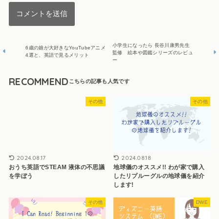
小学生になったら 長谷川康男先生
6歳の娘が大好きなYouTubeアニメ
監修 絵本や図鑑シリーズのレビュ
4選と、英語で見るメリット
ー
RECOMMEND
その他
その他
2024.08.17
2024.08.18
おうち英語でSTEAM 液体の不思議
地球儀のオススメ!! わが家で購入
を学ぼう
したリプルーグルの地球儀を紹介
します!
その他
DWE