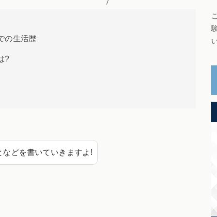
での生活歴
は?
となどを書いていきますよ!