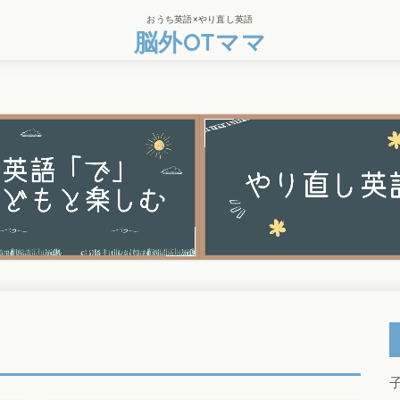
おうち英語×やり直し英語
脳外OTママ