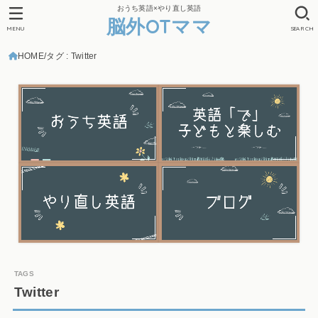
おうち英語×やり直し英語
脳外OTママ
MENU
SEARCH
HOME
タグ : Twitter
Twitter