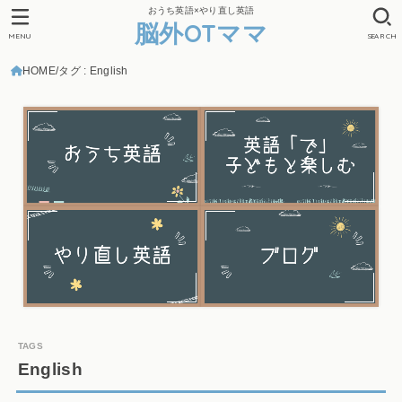
おうち英語×やり直し英語
脳外OTママ
MENU
SEARCH
HOME
タグ : English
English