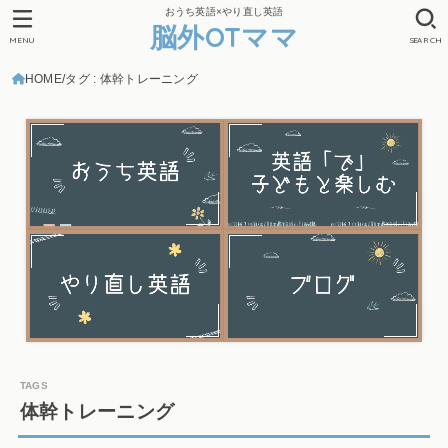
おうち英語×やり直し英語
脳外OTママ
MENU
SEARCH
HOME
タグ : 体幹トレーニング
体幹トレーニング