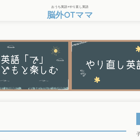
おうち英語×やり直し英語
脳外OTママ